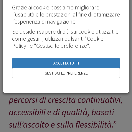
del Terziario.
Grazie ai cookie possiamo migliorare
l’usabilità e le prestazioni al fine di ottimizzare
l’esperienza di navigazione.
Se desideri sapere di più sui cookie utilizzati e
come gestirli, utilizza i pulsanti "Cookie
Policy" e "Gestisci le preferenze".
“Noi di Quadrifor ci siamo
orientati verso questo obiettivo:
ACCETTA TUTTI
accompagnare i Quadri e le
GESTISCI LE PREFERENZE
Aziende del Terziario attraverso
percorsi di crescita continuativi,
accessibili e di qualità, basati
sull’ascolto e sulla flessibilità.”