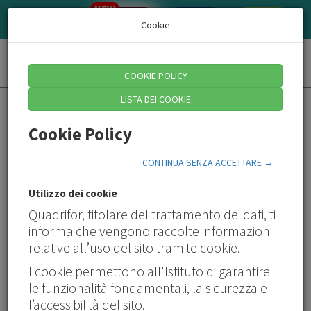
NEW
AZIENDE/CONSULENTI
QUADRI
HR
Cookie
Toggl
COOKIE POLICY
naviga
LISTA DEI COOKIE
Cookie Policy
Il punto di
CONTINUA SENZA ACCETTARE →
riferimento per la
Utilizzo dei cookie
Quadrifor, titolare del trattamento dei dati, ti
informa che vengono raccolte informazioni
formazione continua
relative all’uso del sito tramite cookie.
di Quadri e Aziende
I cookie permettono all'Istituto di garantire
le funzionalità fondamentali, la sicurezza e
l’accessibilità del sito.