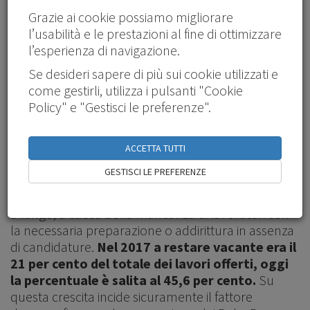
Quando il mondo del lavoro attraversa grandi
Grazie ai cookie possiamo migliorare
trasformazioni - come quelle indotte prima dalla
l’usabilità e le prestazioni al fine di ottimizzare
digitalizzazione, poi dalla pandemia - non è
l’esperienza di navigazione.
scontato che sul mercato siano disponibili skill
Se desideri sapere di più sui cookie utilizzati e
adeguate a soddisfare le nuove richieste. Il
come gestirli, utilizza i pulsanti "Cookie
cosiddetto
mismatch tra offerta e domanda di
Policy" e "Gestisci le preferenze".
lavoro nasce
proprio qui,
dalla sostanziale
differenza tra le competenze offerte dai
lavoratori e quelle ricercate dalle aziende.
ACCETTA TUTTI
È innanzitutto un problema di numeri. In base al
GESTISCI LE PREFERENZE
report annuale del Sistema Informativo Excelsior,
cresce il numero di posizioni che restano scoperte
a lungo, a causa della mancanza di lavoratori con
la necessaria preparazione o addirittura in assenza
di candidature.
Nel 2017 a restare vacante era il
21 per cento del totale dei lavori offerti, oggi
la percentuale è salita al 45,6 per cento.
Su
questa crescita incide sicuramente il fattore