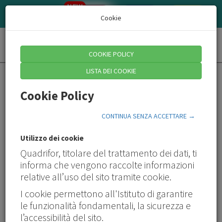
NEW
AZIENDE/CONSULENTI
QUADRI
HR
Cookie
Toggl
COOKIE POLICY
naviga
LISTA DEI COOKIE
Cookie Policy
CONTINUA SENZA ACCETTARE →
Utilizzo dei cookie
Quadrifor, titolare del trattamento dei dati, ti
Alla ricerca delle competenze giuste
informa che vengono raccolte informazioni
La formazione come antidoto al mismatch
relative all’uso del sito tramite cookie.
Di Ilaria Di Croce – Direttore Quadrifor
I cookie permettono all'Istituto di garantire
le funzionalità fondamentali, la sicurezza e
Le transizioni richiedono nuove competenze.
l’accessibilità del sito.