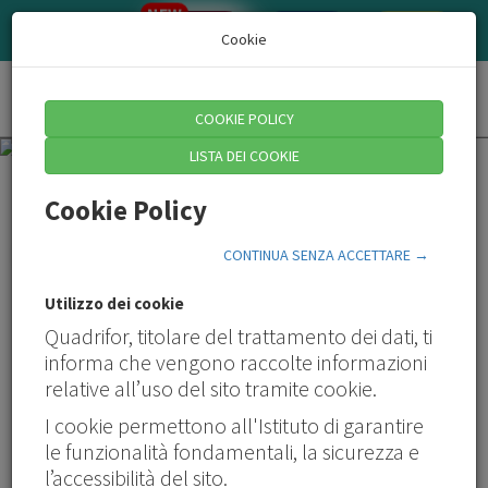
NEW
AZIENDE/CONSULENTI
QUADRI
HR
Cookie
Toggl
COOKIE POLICY
naviga
LISTA DEI COOKIE
Cookie Policy
CONTINUA SENZA ACCETTARE →
Utilizzo dei cookie
Quadrifor, titolare del trattamento dei dati, ti
informa che vengono raccolte informazioni
Skilla
OnDemand
relative all’uso del sito tramite cookie.
Skilla
OnDemand
Ondemand - GESTIRE SE STESSI
Skilla
OnDemand
I cookie permettono all'Istituto di garantire
TUTTI I CO
Skills Checklist
Ondemand - GESTIRE SE STESSI
Skilla
OnDemand
le funzionalità fondamentali, la sicurezza e
GIOIA: STRATEGIE PER IL BUONUMORE
Ondemand - GESTIRE I PROCESSI
Skilla
OnDemand
l’accessibilità del sito.
CYBERSECURITY
Ondemand - INNOVATION & DIGITAL SKILLS
Skilla
OnDemand