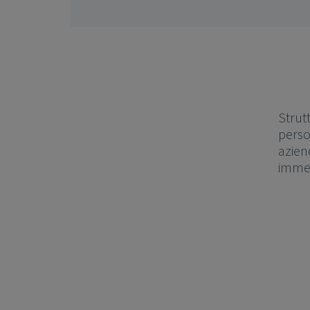
Strut
perso
azien
immed