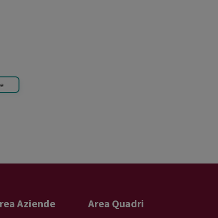
he
rea Aziende
Area Quadri