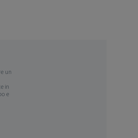
re un
e in
po e