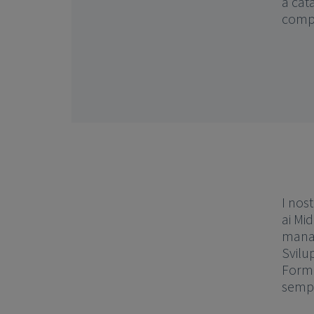
a cat
compe
I nos
ai Mi
manag
Svilu
Forma
sempr