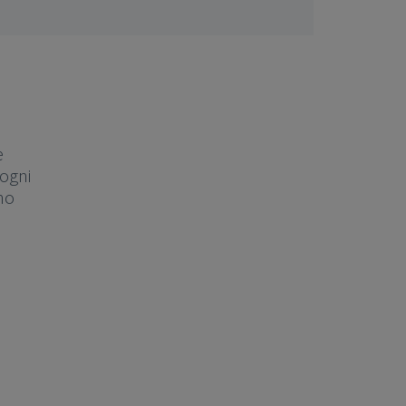
e
 ogni
ono