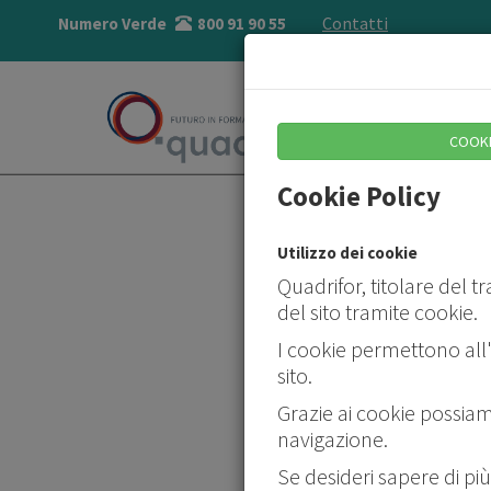
Contatti
Numero Verde
800 91 90 55
COOKI
Cookie Policy
Utilizzo dei cookie
Quadrifor, titolare del t
del sito tramite cookie.
I cookie permettono all'I
La no
sito.
alla c
nostri
Grazie ai cookie possiamo
conte
navigazione.
perso
Se desideri sapere di più 