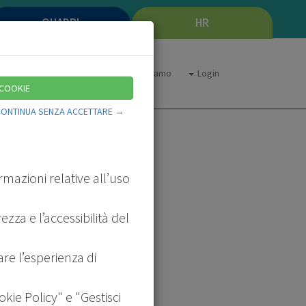
QUADRI
HR
Chi siamo
Cosa facciamo
Login
 COOKIE
CONTINUA SENZA ACCETTARE →
rmazioni relative all’uso
zza e l’accessibilità del
entate
i
rio
are l’esperienza di
ookie Policy" e "Gestisci