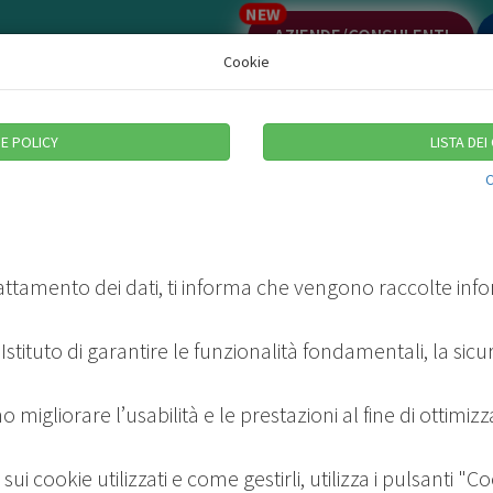
NEW
AZIENDE/CONSULENTI
Cookie
E POLICY
LISTA DEI
Offerta formativa
rattamento dei dati, ti informa che vengono raccolte info
stituto di garantire le funzionalità fondamentali, la sicure
stra missione è promuovere iniziative di formazione ori
rescita professionale dei Quadri del Terziario. Offriamo a
 iscritti gli strumenti utili per dare il meglio di sé nel prop
 migliorare l’usabilità e le prestazioni al fine di ottimizz
sto lavorativo e sviluppare competenze tecniche e
nali.
sui cookie utilizzati e come gestirli, utilizza i pulsanti "C