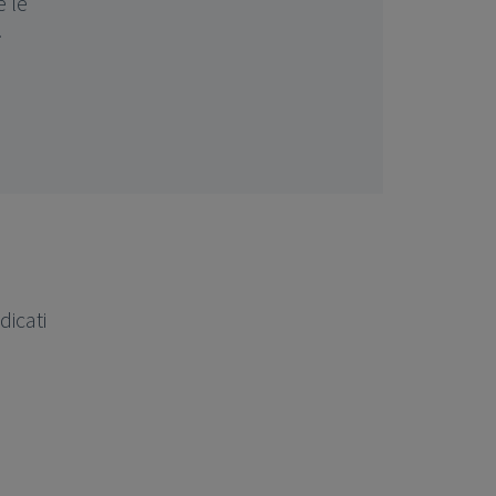
e le
.
dicati