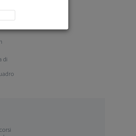
on
a di
Quadro
corsi