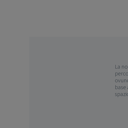
La no
perco
ovunq
base a
spazi