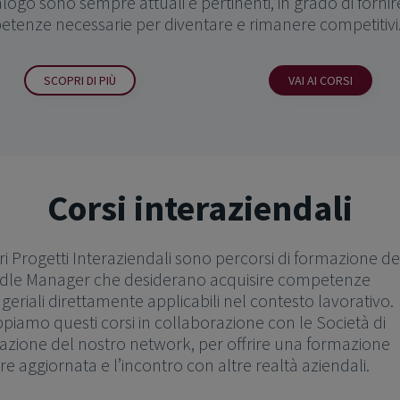
alogo sono sempre attuali e pertinenti, in grado di fornir
tenze necessarie per diventare e rimanere competitivi
SCOPRI DI PIÙ
VAI AI CORSI
Corsi interaziendali
tri Progetti Interaziendali sono percorsi di formazione de
ddle Manager che desiderano acquisire competenze
eriali direttamente applicabili nel contesto lavorativo.
ppiamo questi corsi in collaborazione con le Società di
zione del nostro network, per offrire una formazione
e aggiornata e l’incontro con altre realtà aziendali.