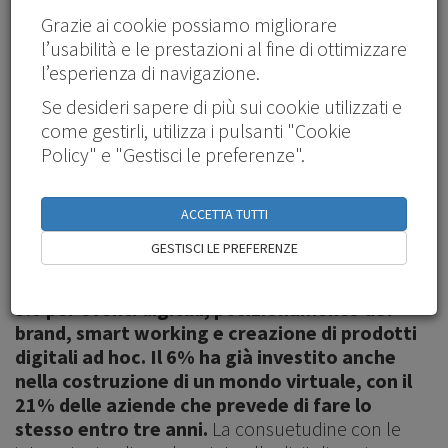
utenti desiderosi di accedere, muoversi e svolgere
Grazie ai cookie possiamo migliorare
attività nello spazio virtuale popolato da avatar, in
l’usabilità e le prestazioni al fine di ottimizzare
un continuum tra fisico e digitale. In Italia, secondo
l’esperienza di navigazione.
una ricerca condotta da The Innovation Group e
Se desideri sapere di più sui cookie utilizzati e
Web3 Alliance,
il 64% delle aziende è in una fase
come gestirli, utilizza i pulsanti "Cookie
di studio e già il 7% ha intrapreso un progetto
Policy" e "Gestisci le preferenze".
pilota nel mondo del cosiddetto “web 3.0”, la
nuova frontiera di Internet fatta di realtà
aumentata e virtuale, Nft, blockchain,
ACCETTA TUTTI
intelligenza artificiale e, appunto, metaverso.
GESTISCI LE PREFERENZE
Le aziende italiane interessate alla nuova
realtà stanno già pianificando di usare il web
3.0 per eventi digitali, posizionamento del
brand, smart working e creazione di prodotti
digitali ad hoc. Il 6% ha già investito anche
nella costruzione di un mondo virtuale, con il
21% delle aziende che prevede di fare lo
stesso entro tre anni.
La consuetudine con le