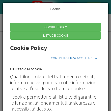
NEW
AZIENDE/CONSULENTI
QUADRI
HR
Cookie
Toggl
COOKIE POLICY
naviga
LISTA DEI COOKIE
Cookie Policy
CONTINUA SENZA ACCETTARE →
Utilizzo dei cookie
Quadrifor, titolare del trattamento dei dati, ti
Alla scoperta del metaverso
informa che vengono raccolte informazioni
Nuove competenze per nuovi mondi
relative all’uso del sito tramite cookie.
di Giorgia Pacino
I cookie permettono all'Istituto di garantire
le funzionalità fondamentali, la sicurezza e
Il metaverso è ormai realtà.
Cresce il numero di
l’accessibilità del sito.