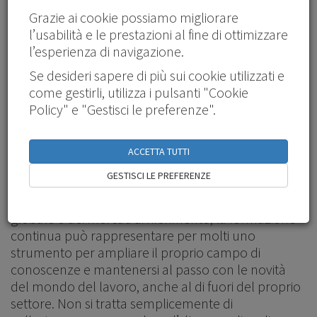
insistono da anni sul concetto di
lifelong learning
.
Grazie ai cookie possiamo migliorare
L’idea della formazione continua, intesa come
l’usabilità e le prestazioni al fine di ottimizzare
processo di apprendimento che consente a un
l’esperienza di navigazione.
lavoratore di possedere competenze sempre
Se desideri sapere di più sui cookie utilizzati e
aggiornate, è ormai entrata a far parte del
come gestirli, utilizza i pulsanti "Cookie
linguaggio di leader e manager, consapevoli che
Policy" e "Gestisci le preferenze".
per costruire il futuro della propria organizzazione
c’è bisogno di persone propositive, disposte a
imparare cose nuove e capaci di mettersi in gioco
ACCETTA TUTTI
per trovare soluzioni inedite.
GESTISCI LE PREFERENZE
In un momento in cui si avverte un forte bisogno di
sicurezza, di fronte alle incertezze del contesto
globale e dei mercati di riferimento, la formazione
continua può rappresentare per molti uno
strumento per ampliare il proprio campo di
conoscenze e mantenersi al passo con le novità
del mondo del lavoro, anche al di fuori del proprio
settore. Non si tratta semplicemente di