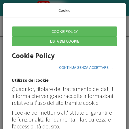
NEW
AZIENDE/CONSULENTI
QUADRI
HR
Cookie
Toggl
COOKIE POLICY
naviga
LISTA DEI COOKIE
Cookie Policy
CONTINUA SENZA ACCETTARE →
Utilizzo dei cookie
Quadrifor, titolare del trattamento dei dati, ti
informa che vengono raccolte informazioni
Dalla cultura alle skill
relative all’uso del sito tramite cookie.
La formazione continua è un viaggio a tappe
I cookie permettono all'Istituto di garantire
di Ilaria Di Croce, direttore di Quadrifor
le funzionalità fondamentali, la sicurezza e
Istituzioni, centri di ricerca ed esperti del settore
l’accessibilità del sito.